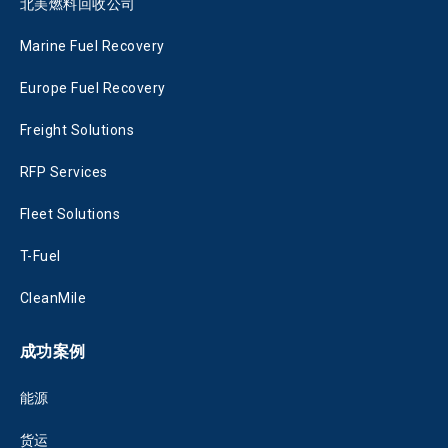
北美燃料回收公司
Marine Fuel Recovery
Europe Fuel Recovery
Freight Solutions
RFP Services
Fleet Solutions
T-Fuel
CleanMile
成功案例
能源
货运