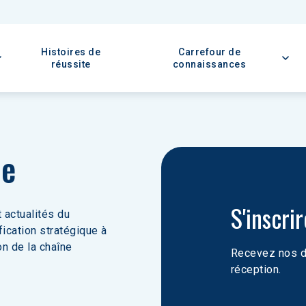
Histoires de
Carrefour de
réussite
connaissances
ie
S'inscri
 actualités du 
ication stratégique à 
on de la chaîne 
Recevez nos de
réception.