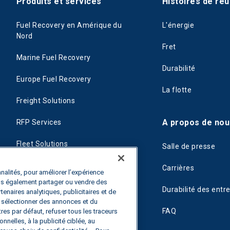
Produits et services
Histoires de réu
Fuel Recovery en Amérique du
L'énergie
Nord
Fret
Marine Fuel Recovery
Durabilité
Europe Fuel Recovery
La flotte
Freight Solutions
A propos de nou
RFP Services
Fleet Solutions
Salle de presse
T-Fuel
Carrières
nalités, pour améliorer l’expérience
ons également partager ou vendre des
CleanMile
Durabilité des entr
rtenaires analytiques, publicitaires et de
de sélectionner des annonces et du
FAQ
es par défaut, refuser tous les traceurs
nnelles, à la publicité ciblée, au