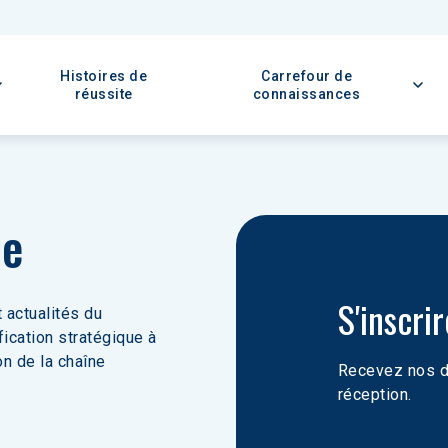
Histoires de
Carrefour de
réussite
connaissances
ie
S'inscri
 actualités du 
ication stratégique à 
on de la chaîne 
Recevez nos de
réception.