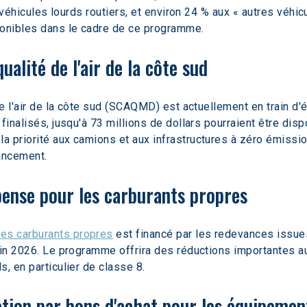
ux véhicules lourds routiers, et environ 24 % aux « autres véh
ponibles dans le cadre de ce programme.  
ualité de l'air de la côte sud
de l'air de la côte sud (SCAQMD) est actuellement en train d'é
finalisés, jusqu'à 73 millions de dollars pourraient être dis
 priorité aux camions et aux infrastructures à zéro émission.
nancement.
nse pour les carburants propres
es carburants propres
 est financé par les redevances issues
in 2026. Le programme offrira des réductions importantes au 
, en particulier de classe 8.
tation par bons d'achat pour les équipeme