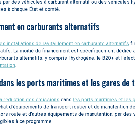
te par des véhicules à carburant alternatif ou des véhicules 
es à chaque État et comté.  
lement en carburants alternatifs
les installations de ravitaillement en carburants alternatifs
 f
natifs. La moitié du financement est spécifiquement dédiée a
rburants alternatifs, y compris l'hydrogène, le B20+ et l'él
antation
.
ans les ports maritimes et les gares de 
la réduction des émissions
 dans 
les ports maritimes et les 
chat d'équipements de transport routier et de manutention d
ors route et d'autres équipements de manutention, par des v
igibles à ce programme.  