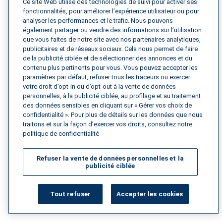
Ce site Web utilise des technologies de suivi pour activer ses
fonctionnalités, pour améliorer l’expérience utilisateur ou pour
Lire la suite
analyser les performances et le trafic. Nous pouvons
également partager ou vendre des informations sur l’utilisation
que vous faites de notre site avec nos partenaires analytiques,
publicitaires et de réseaux sociaux. Cela nous permet de faire
de la publicité ciblée et de sélectionner des annonces et du
8 min de lecture
juin 12, 2026
contenu plus pertinents pour vous. Vous pouvez accepter les
Comprendre le programme WAIRE de 
paramètres par défaut, refuser tous les traceurs ou exercer
votre droit d’opt-in ou d’opt-out à la vente de données
Californie
personnelles, à la publicité ciblée, au profilage et au traitement
des données sensibles en cliquant sur « Gérer vos choix de
confidentialité ». Pour plus de détails sur les données que nous
Découvrez le programme WAIRE de Californie, un
traitons et sur la façon d’exercer vos droits, consultez notre
système à points destiné aux propriétaires
politique de confidentialité
d'entrepôts visant à réduire les émissions.
Renseignez-vous sur les obligations de conformité,
Refuser la vente de données personnelles et la
publicité ciblée
les redevances et les possibilités de financement.
Lire la suite
Tout refuser
Accepter les cookies