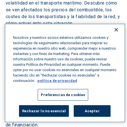
volatilidad en el transporte marítimo. Descubre cómo
se ven afectados los precios del combustible, los
costes de los transportistas y la fiabilidad de la red, y
cómo actuar ante esta situación.
Leer más
Nosotros y nuestros socios externos utilizamos cookies y
tecnologías de seguimiento relacionadas para mejorar su
experiencia en nuestro sitio web, comprender mejor a nuestros
visitantes y con fines de marketing. Para obtener más
información sobre nuestro uso de cookies, puede revisar
nuestra Política de Privacidad en cualquier momento. Puede
8 min de lectura
junio 12, 2026
optar por no usar cookies no esenciales en cualquier momento
Información sobre el programa WAIRE de 
haciendo clic en "Rechazar cookies no esenciales" a
continuación.
política de privacidad
California
Preferencias de cookies
Conoce el programa WAIRE de California, un sistema
de puntos destinado a los propietarios de almacenes
para reducir las emisiones. Infórmate sobre el
Rechazar lo no esencial
Aceptar
cumplimiento normativo, las tasas y las oportunidades
de financiación.