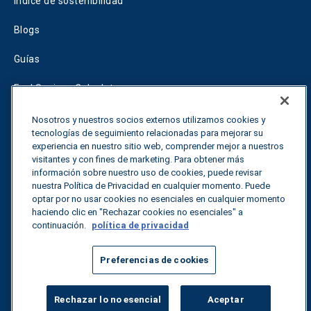
Índice de sostenibilidad
Blogs
Guías
Fuel Savings Calculator
Calculadora de optimización del transporte
Nosotros y nuestros socios externos utilizamos cookies y
tecnologías de seguimiento relacionadas para mejorar su
Tariff Tracker
experiencia en nuestro sitio web, comprender mejor a nuestros
visitantes y con fines de marketing. Para obtener más
información sobre nuestro uso de cookies, puede revisar
nuestra Política de Privacidad en cualquier momento. Puede
Póngase en contacto con nosotros
optar por no usar cookies no esenciales en cualquier momento
haciendo clic en "Rechazar cookies no esenciales" a
continuación.
política de privacidad
Todos los derechos reservados.
Política de privacidad
Preferencias de cookies
©
2026
Breakthrough
Rechazar lo no esencial
Aceptar