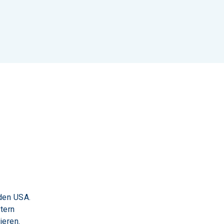
 
den USA. 
tern 
ieren. 