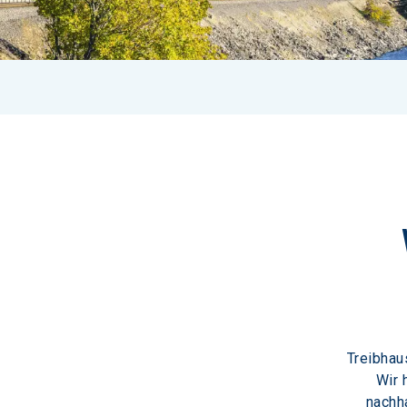
Treibhau
Wir 
nachha