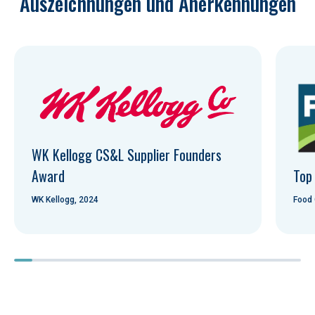
Auszeichnungen und Anerkennungen
WK Kellogg CS&L Supplier Founders 
Award
Top
WK Kellogg, 2024
Food 