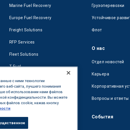
Marine Fuel Recovery
Грузоперевозки
Europe Fuel Recovery
Устойчивое разви
Freight Solutions
Флот
RFP Services
О нас
Fleet Solutions
Отдел новостей
T-Fuel
Карьера
CleanMile
анные с ними технологии
Корпоративная ус
го веб-сайта, лучшего понимания
ьше об использовании нами файлов
икой конфиденциальности. Вы можете
Вопросы и ответы
ых файлов cookie, нажав кнопку
ности
События
ущественное