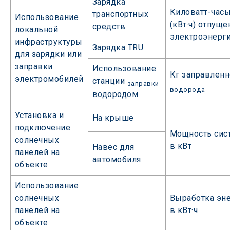
Зарядка
Киловатт-час
транспортных
Использование
(кВт·ч) отпущ
средств
локальной
электроэнерг
инфраструктуры
Зарядка TRU
для зарядки или
заправки
Использование
Кг заправленн
электромобилей
станции
заправки
водорода
водородом
Установка и
На крыше
подключение
Мощность сис
солнечных
в кВт
Навес для
панелей на
автомобиля
объекте
Использование
солнечных
Выработка эн
панелей на
в кВт·ч
объекте