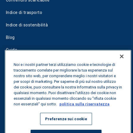
Contenuto scaricabile
Indice di trasporto
Indice di sostenibilità
Blog
Guide
Fuel Savings Calculator
Noi e i nostri partner terzi utilizziamo cookie e tecnologie di
tracciamento correlate per migliorare la tua esperienza sul
Calcolatore di ottimizzazione dei trasporti
nostro sito web, per comprendere meglio i nostri visitatori e
per scopi di marketing. Per saperne di più sul nostro utilizzo
Tracciamento delle tariffe
dei cookie, puoi consultare la nostra Informativa sulla privacy in
qualsiasi momento. Puoi disattivare l'utilizzo dei cookie non
essenziali in qualsiasi momento cliccando su "rifiuta cookie
non essenziali" qui sotto.
politica sulla riservatezza
Contattateci
Preferenze sui cookie