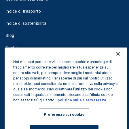
Indice di trasporto
Indice di sostenibilità
Blog
Guide
Fuel Savings Calculator
Noi e i nostri partner terzi utilizziamo cookie e tecnologie di
tracciamento correlate per migliorare la tua esperienza sul
Calcolatore di ottimizzazione dei trasporti
nostro sito web, per comprendere meglio i nostri visitatori e
per scopi di marketing. Per saperne di più sul nostro utilizzo
Tracciamento delle tariffe
dei cookie, puoi consultare la nostra Informativa sulla privacy in
qualsiasi momento. Puoi disattivare l'utilizzo dei cookie non
essenziali in qualsiasi momento cliccando su "rifiuta cookie
non essenziali" qui sotto.
politica sulla riservatezza
Contattateci
Preferenze sui cookie