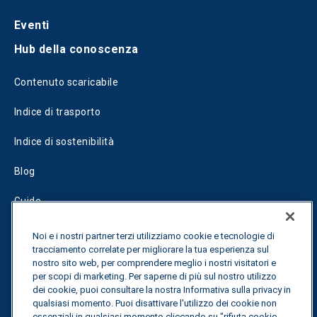
Eventi
Hub della conoscenza
Contenuto scaricabile
Indice di trasporto
Indice di sostenibilità
Blog
Guide
Fuel Savings Calculator
Noi e i nostri partner terzi utilizziamo cookie e tecnologie di
tracciamento correlate per migliorare la tua esperienza sul
Calcolatore di ottimizzazione dei trasporti
nostro sito web, per comprendere meglio i nostri visitatori e
per scopi di marketing. Per saperne di più sul nostro utilizzo
dei cookie, puoi consultare la nostra Informativa sulla privacy in
Tracciamento delle tariffe
qualsiasi momento. Puoi disattivare l'utilizzo dei cookie non
essenziali in qualsiasi momento cliccando su "rifiuta cookie