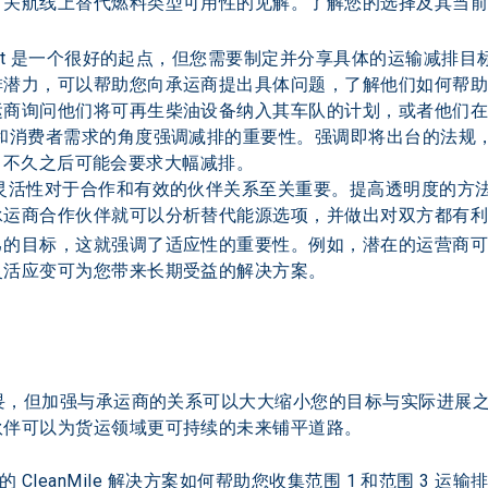
有关航线上替代燃料类型可用性的见解。了解您的选择及其当
rget 是一个很好的起点，但您需要制定并分享具体的运输减
排潜力，可以帮助您向承运商提出具体问题，了解他们如何帮
商询问他们将可再生柴油设备纳入其车队的计划，或者他们在
规和消费者需求的角度强调减排的重要性。强调即将出台的法规
放量，不久之后可能会要求大幅减排。
灵活性对于合作和有效的伙伴关系至关重要。提高透明度的方
承运商合作伙伴就可以分析替代能源选项，并做出对双方都有
己的目标，这就强调了适应性的重要性。例如，潜在的运营商
灵活应变可为您带来长期受益的解决方案。
生畏，但加强与承运商的关系可以大大缩小您的目标与实际进展
伙伴可以为货运领域更可持续的未来铺平道路。
的 CleanMile 解决方案如何帮助您收集范围 1 和范围 