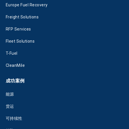
Europe Fuel Recovery
Freight Solutions
RFP Services
Fleet Solutions
T-Fuel
CleanMile
成功案例
能源
货运
可持续性