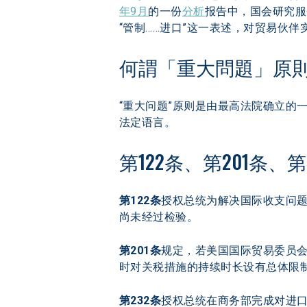
年9月
的一份
分析
报告中，国会研究服
“管制……进口”这一表述，对贸易伙伴
何謂「重大問題」原
“重大问题”原则是由最高法院确立
法定语言。 
第122条、第201条、
第122条
授权总统为解决国际收支问题
尚未经过检验。
第201条
规定，若美国国际贸易委员会
时对关税措施的持续时长设有总体限
第232条
授权总统在商务部完成对进口