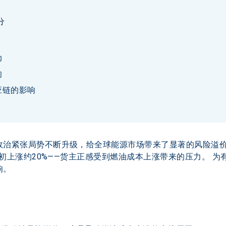
分
动
响
应链的影响
政治紧张局势不断升级，给全球能源市场带来了显著的风险溢
较年初上涨约20%——货主正感受到燃油成本上涨带来的压力。 
。  