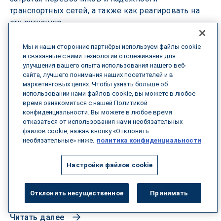
транспортных сетей, а также как реагировать на
эту ситуацию.
Читать далее
Мы и наши сторонние партнёры используем файлы cookie
и связанные с ними технологии отслеживания для
улучшения вашего опыта использования нашего веб-
сайта, лучшего понимания наших посетителей и в
маркетинговых целях. Чтобы узнать больше об
использовании нами файлов cookie, вы можете в любое
7 мин чтения
июнь 12, 2026
время ознакомиться с нашей Политикой
Обзор программы WAIRE в Калифорнии
конфиденциальности. Вы можете в любое время
отказаться от использования нами необязательных
файлов cookie, нажав кнопку «Отклонить
Ознакомьтесь с программой WAIRE штата
необязательные» ниже.
политика конфиденциальности
Калифорния — системой балльной оценки,
предназначенной для владельцев складов и
Настройки файлов cookie
направленной на сокращение выбросов. Узнайте о
требованиях к соблюдению норм, сборах и
возможностях финансирования.
Отклонить несущественное
Принимать
Читать далее