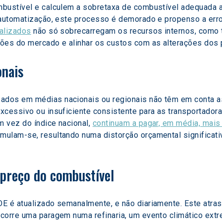
bustível e calculem a sobretaxa de combustível adequada a 
 automatização, este processo é demorado e propenso a erro
alizados
 não só sobrecarregam os recursos internos, como
ções do mercado e alinhar os custos com as alterações dos
onais
dos em médias nacionais ou regionais não têm em conta as 
excessivo ou insuficiente consistente para as transportad
 vez do índice nacional, 
continuam a pagar, em média, mais 
ulam-se, resultando numa distorção orçamental significativ
 preço do combustível
E é atualizado semanalmente, e não diariamente. Este atra
corre uma paragem numa refinaria, um evento climático extr