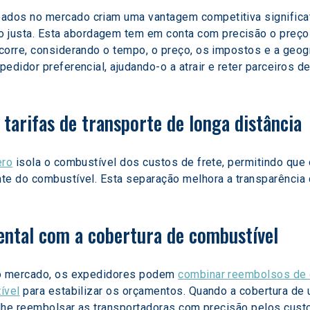
dos no mercado criam uma vantagem competitiva significati
usta. Esta abordagem tem em conta com precisão o preço 
corre, considerando o tempo, o preço, os impostos e a geogr
edidor preferencial, ajudando-o a atrair e reter parceiros de
tarifas de transporte de longa distância
ero
 isola o combustível dos custos de frete, permitindo que
e do combustível. Esta separação melhora a transparência do
ental com a cobertura de combustível
do mercado, os expedidores podem 
combinar reembolsos de
ível
 para estabilizar os orçamentos. Quando a cobertura de
e-lhe reembolsar as transportadoras com precisão pelos cu