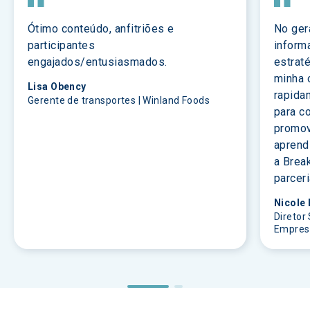
Ótimo conteúdo, anfitriões e 
No ger
participantes 
inform
engajados/entusiasmados.
estraté
minha 
Lisa Obency
rapida
Gerente de transportes | Winland Foods
para c
promov
aprend
a Break
parcer
Nicole 
Diretor 
Empresa