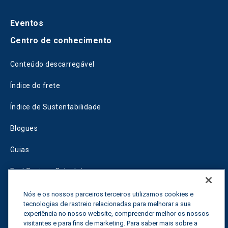
Eventos
Centro de conhecimento
Conteúdo descarregável
Índice do frete
Índice de Sustentabilidade
Blogues
Guias
Fuel Savings Calculator
Calculadora de otimização do transporte
Nós e os nossos parceiros terceiros utilizamos cookies e
tecnologias de rastreio relacionadas para melhorar a sua
Rastreador de tarifas
experiência no nosso website, compreender melhor os nossos
visitantes e para fins de marketing. Para saber mais sobre a