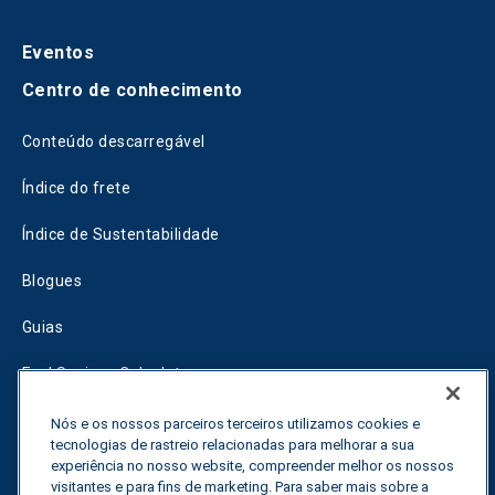
Eventos
Centro de conhecimento
Conteúdo descarregável
Índice do frete
Índice de Sustentabilidade
Blogues
Guias
Fuel Savings Calculator
Calculadora de otimização do transporte
Nós e os nossos parceiros terceiros utilizamos cookies e
tecnologias de rastreio relacionadas para melhorar a sua
Rastreador de tarifas
experiência no nosso website, compreender melhor os nossos
visitantes e para fins de marketing. Para saber mais sobre a