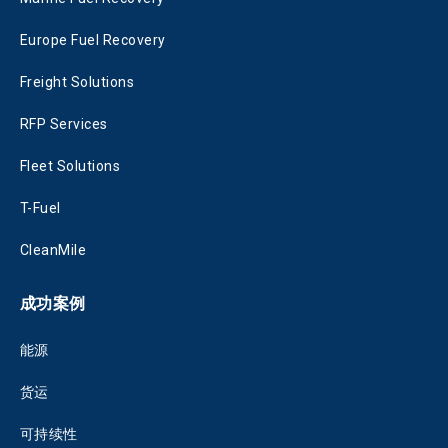
Europe Fuel Recovery
Freight Solutions
RFP Services
Fleet Solutions
T-Fuel
CleanMile
成功案例
能源
货运
可持续性