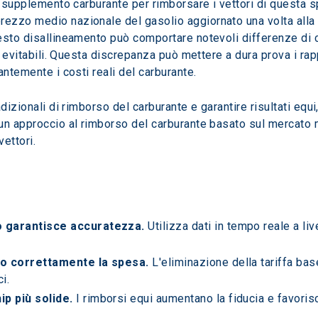
i supplemento carburante per rimborsare i vettori di questa sp
zzo medio nazionale del gasolio aggiornato una volta alla se
sto disallineamento può comportare notevoli differenze di cos
i evitabili. Questa discrepanza può mettere a dura prova i rappo
ntemente i costi reali del carburante. 
adizionali di rimborso del carburante e garantire risultati eq
n approccio al rimborso del carburante basato sul mercato migl
vettori.
o garantisce accuratezza.
 Utilizza dati in tempo reale a live
no correttamente la spesa.
 L'eliminazione della tariffa bas
i.
p più solide.
 I rimborsi equi aumentano la fiducia e favoris