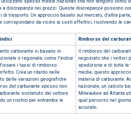
 utilizzano spesso medie nazionali che non tengono conto di
porta a discrepanze nei prezzi. Queste discrepanze possono 
i di trasporto. Un approccio basato sul mercato, d'altra parte, 
te corrispondano da vicino ai costi effettivi, risolvendo le c
indici
Rimborso del carburan
ento carburante si basano in
Il rimborso del carbura
zionale o regionale, come l'indice
negoziato che i vettori 
fissare i tassi di rimborso.
spedizione e di tutte le
etto. Crea un ritardo nelle
medie, questo approccio 
to delle variazioni geografiche
materia di carburante. A
borso del carburante spesso non
nazionale, un calcolo b
carburante sostenuto dal vettore
Milwaukee ad Atlanta uti
do un rischio per entrambe le
quel percorso nel giorn
accurato.