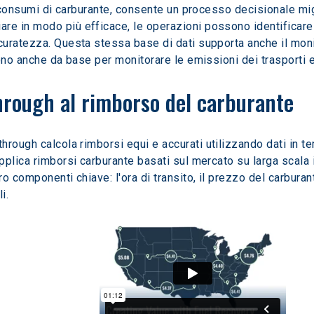
i consumi di carburante, consente un processo decisionale migl
 in modo più efficace, le operazioni possono identificare l
uratezza. Questa stessa base di dati supporta anche il monit
ono anche da base per monitorare le emissioni dei trasporti 
hrough al rimborso del carburante
through calcola rimborsi equi e accurati utilizzando dati in te
plica rimborsi carburante basati sul mercato su larga scala i
 componenti chiave: l'ora di transito, il prezzo del carburant
i.