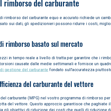
il rimborso del carburante
 rimborso del carburante equo e accurato richiede un cambia
o sui dati, gli spedizionieri possono ridurre i costi, miglior
i rimborso basato sul mercato
zi in tempo reale a livello di tratta per garantire che i rimbo
torsioni causate dalle medie settimanali e fornisce un quadr
 
di gestione del carburante
 fondato sull'accuratezza piuttost
efficienza del carburante del vettore
del carburante (MPG) nel vostro programma di rimborso per tene
lotta del vettore. Questo approccio garantisce che paghiate il
a gli obiettivi di riduzione dei costi che quelli di riduzione 