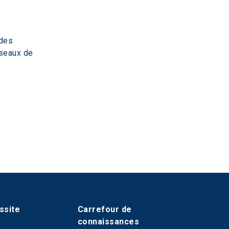
des 
éseaux de 
ssite
Carrefour de
connaissances