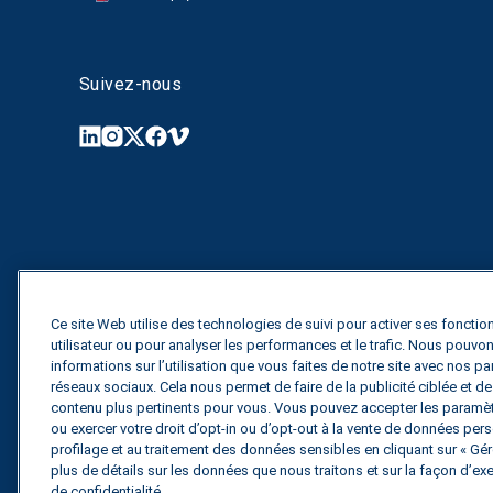
Suivez-nous
Ce site Web utilise des technologies de suivi pour activer ses fonction
utilisateur ou pour analyser les performances et le trafic. Nous pouv
informations sur l’utilisation que vous faites de notre site avec nos pa
réseaux sociaux. Cela nous permet de faire de la publicité ciblée et 
contenu plus pertinents pour vous. Vous pouvez accepter les paramètr
ou exercer votre droit d’opt-in ou d’opt-out à la vente de données perso
profilage et au traitement des données sensibles en cliquant sur « Gére
plus de détails sur les données que nous traitons et sur la façon d’exe
de confidentialité