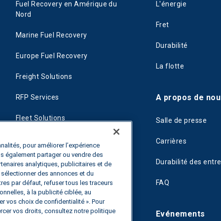
Fuel Recovery en Amérique du
L'énergie
Nord
Fret
Marine Fuel Recovery
Durabilité
Europe Fuel Recovery
La flotte
Freight Solutions
A propos de nou
RFP Services
Fleet Solutions
Salle de presse
T-Fuel
Carrières
nalités, pour améliorer l’expérience
ons également partager ou vendre des
CleanMile
Durabilité des entr
rtenaires analytiques, publicitaires et de
de sélectionner des annonces et du
FAQ
es par défaut, refuser tous les traceurs
nnelles, à la publicité ciblée, au
r vos choix de confidentialité ». Pour
rcer vos droits, consultez notre politique
Evénements