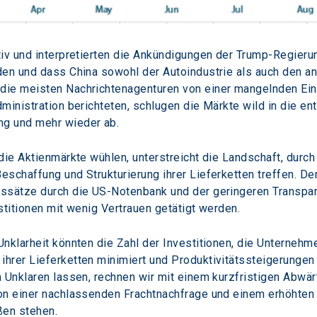
iv und interpretierten die Ankündigungen der Trump-Regierun
den und dass China sowohl der Autoindustrie als auch den a
die meisten Nachrichtenagenturen von einer mangelnden Ein
ministration berichteten, schlugen die Märkte wild in die e
g und mehr wieder ab.
die Aktienmärkte wühlen, unterstreicht die Landschaft, dur
schaffung und Strukturierung ihrer Lieferketten treffen. Der
ssätze durch die US-Notenbank und der geringeren Transpare
stitionen mit wenig Vertrauen getätigt werden.
klarheit könnten die Zahl der Investitionen, die Unternehmen
ihrer Lieferketten minimiert und Produktivitätssteigerunge
m Unklaren lassen, rechnen wir mit einem kurzfristigen Abwä
on einer nachlassenden Frachtnachfrage und einem erhöhten 
ßen stehen.