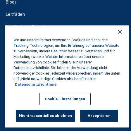
Blogs
Leitfäden
Fuel Savings Calculator
Rechner für die Transportoptimierung
Wir und unsere Partner verwenden Cookies und ähnliche
Tracking-Technologien, um Ihre Erfahrung auf unserer Website
Tarif-Tracker
zu verbessern, unsere Besucher besser zu verstehen und für
Marketingzwecke. Weitere Informationen über unsere
Verwendung von Cookies finden Sie in unserer
Datenschutzrichtlinie. Sie können der Verwendung nicht
Kontakt
notwendiger Cookies jederzeit widersprechen, indem Sie unten
auf „Nicht notwendige Cookies ablehnen“ klicken.
Datenschutzrichtlinie
Alle Rechte vorbehalten.
Datenschutzbestimmungen
Cookie-Einstellungen
©
2026
Breakthrough
Nicht-essentielles ablehnen
Akzeptieren