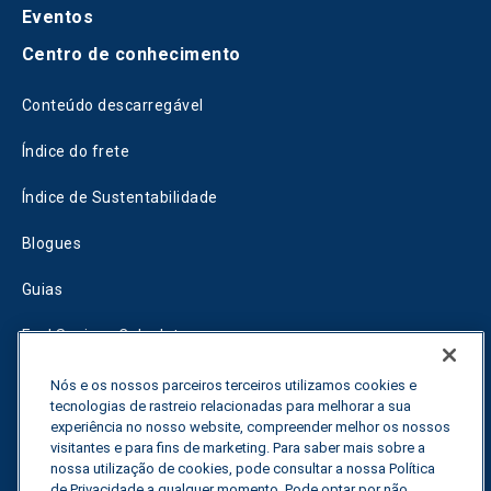
Eventos
Centro de conhecimento
Conteúdo descarregável
Índice do frete
Índice de Sustentabilidade
Blogues
Guias
Fuel Savings Calculator
Calculadora de otimização do transporte
Nós e os nossos parceiros terceiros utilizamos cookies e
tecnologias de rastreio relacionadas para melhorar a sua
Rastreador de tarifas
experiência no nosso website, compreender melhor os nossos
visitantes e para fins de marketing. Para saber mais sobre a
nossa utilização de cookies, pode consultar a nossa Política
de Privacidade a qualquer momento. Pode optar por não