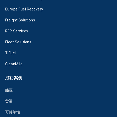
Europe Fuel Recovery
Freight Solutions
RFP Services
Fleet Solutions
T-Fuel
CleanMile
成功案例
能源
货运
可持续性