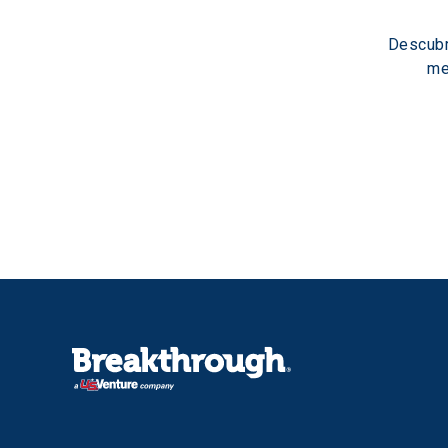
Descubr
me