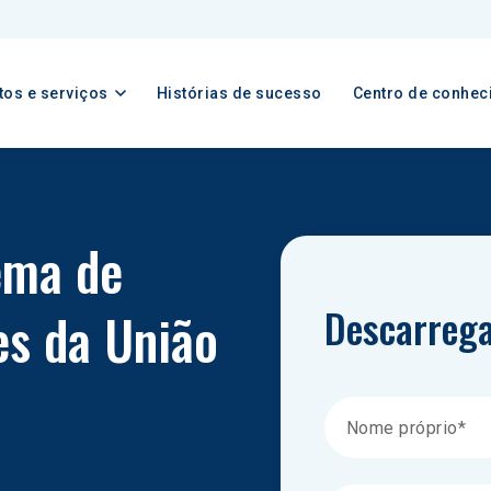
tos e serviços
Histórias de sucesso
Centro de conhec
ema de 
Descarrega
s da União 