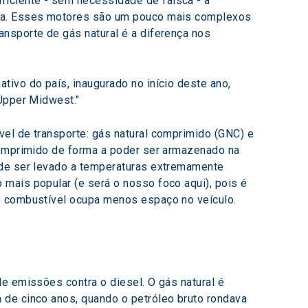
iciente - sem necessidade de faísca - a 
ina. Esses motores são um pouco mais complexos 
nsporte de gás natural é a diferença nos 
ivo do país, inaugurado no início deste ano, 
 Upper Midwest."
el de transporte: gás natural comprimido (GNC) e 
comprimido de forma a poder ser armazenado na 
 de ser levado a temperaturas extremamente 
mais popular (e será o nosso foco aqui), pois é 
 o combustível ocupa menos espaço no veículo.
e emissões contra o diesel. O gás natural é 
 de cinco anos, quando o petróleo bruto rondava 