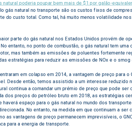
s natural poderia poupar bem mais de $1 por galão-equivale
lo gás natural no transporte são os custos fixos de compres
 do custo total. Como tal, há muito menos volatilidade nos 
aior parte do gás natural nos Estados Unidos provém de op
No entanto, no ponto de combustão, o gás natural tem uma 
otor, mas também as emissões de poluentes fortemente reg
e das estratégias para reduzir as emissões de NOx e o smo
 entraram em colapso em 2014, a vantagem de preço para o 
sel. Desde então, temos assistido a um interesse reduzido n
ral continua a comandar um prémio de preço que pode ser di
da dos preços do petróleo bruto em 2018, as estratégias ce
 haverá espaço para o gás natural no mundo dos transporte
 direcionada. No entanto, na medida em que continuam a ser 
como as vantagens de preço permanecem imprevisíveis, o GN
a para a energia de transporte.