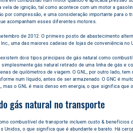
ntra em combustão num motor quando é aplicada pressão suf
a vela de ignição, tal como acontece com um motor a gasol
ão por compressão, e uma consideração importante para o tra
 que acompanham esses diferentes motores.
etembro de 2012: O primeiro posto de abastecimento alternat
, Inc., uma das maiores cadeias de lojas de conveniência no
existem dois tipos principais de gás natural como combustív
 é simplesmente gás natural retirado de uma linha de gás e 
tenas de quilómetros de viagem. O GNL, por outro lado, tem
sforme num líquido, antes de ser armazenado. O GNC é muito 
L, mas o GNL é mais denso em energia, o que significa que
 do gás natural no transporte
como combustível de transporte incluem custo & benefícios d
Unidos, o que significa que é abundante e barato. Há cerca