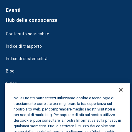
Eventi
Hub della conoscenza
Contenuto scaricabile
Indice di trasporto
Indice di sostenibilità
Blog
Guide
Fuel Savings Calculator
Noi e i nostri partner terzi utilizziamo cookie e tecnologie di
tracciamento correlate per migliorare la tua esperienza sul
Calcolatore di ottimizzazione dei trasporti
nostro sito web, per comprendere meglio i nostri visitatori e
per scopi di marketing. Per saperne di più sul nostro utilizzo
dei cookie, puoi consultare la nostra Informativa sulla privacy in
Tracciamento delle tariffe
qualsiasi momento. Puoi disattivare l'utilizzo dei cookie non
essenziali in qualsiasi momento cliccando su "rifiuta cookie