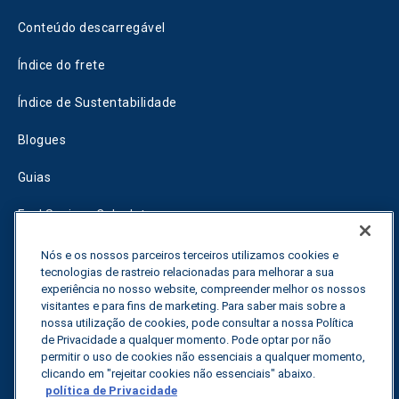
Conteúdo descarregável
Índice do frete
Índice de Sustentabilidade
Blogues
Guias
Fuel Savings Calculator
Calculadora de otimização do transporte
Nós e os nossos parceiros terceiros utilizamos cookies e
tecnologias de rastreio relacionadas para melhorar a sua
experiência no nosso website, compreender melhor os nossos
Rastreador de tarifas
visitantes e para fins de marketing. Para saber mais sobre a
nossa utilização de cookies, pode consultar a nossa Política
de Privacidade a qualquer momento. Pode optar por não
Contactar-nos
permitir o uso de cookies não essenciais a qualquer momento,
clicando em "rejeitar cookies não essenciais" abaixo.
política de Privacidade