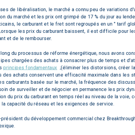
es de libéralisation, le marché a connu peu de variations d'
ion du marché et les prix ont grimpé de 17 % du jour au lende
ains, le carburant et le fret sont regroupés en un " tarif glo
 Lorsque les prix du carburant baissent, il est difficile pour
ant et de le rembourser. 
long du processus de réforme énergétique, nous avons consta
uipes chargées des achats à consacrer plus de temps et d'att
s 
principes fondamentaux
  ;(éliminer les distorsions, créer l
s des achats conservent une efficacité maximale dans les st
 carburants basée sur le marché, la fréquence des discussio
esoin de surveiller et de négocier en permanence les prix d
ion du prix du carburant en temps réel au niveau de la voie, 
la capacité du réseau et les exigences de service.
e-président du développement commercial chez Breakthrough, 
exique.