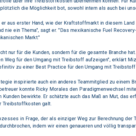
ntrolle über ihre Treibstoffkosten übernehmen können. Für K
 plötzlich die Möglichkeit bot, sowohl intern als auch bei u
r aus erster Hand, wie der Kraftstoffmarkt in diesem Land f
 nie ein Thema", sagt er. "Das mexikanische Fuel Recovery
kanischen Markt."
icht nur für die Kunden, sondern für die gesamte Branche ha
en Weg für den Umgang mit Treibstoff aufzeigen", erklärt Miz
efinitiv zu einer Best Practice für den Umgang mit Treibstoff
tegie inspirierte auch ein anderes Teammitglied zu einem 
nbetreuer konnte Ricky Morales den Paradigmenwechsel miter
n Kunden bewirkte. Er schätzte auch das Maß an Mut, das erf
Treibstoffkosten galt.
ozesses in Frage, der als einziger Weg zur Berechnung der T
 durchbrochen, indem wir einen genaueren und völlig transp