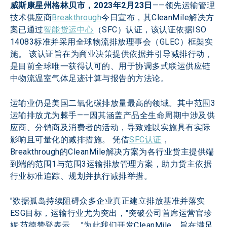
威斯康星州格林贝市，2023年2月23日
——领先运输管理
技术供应商
Breakthrough
今日宣布，其CleanMile解决方
案已通过
智能货运中心
（SFC）认证，该认证依据ISO 
14083标准并采用全球物流排放理事会（GLEC）框架实
施。 该认证旨在为商业决策提供依据并引导减排行动，
是目前全球唯一获得认可的、用于协调多式联运供应链
中物流温室气体足迹计算与报告的方法论。
运输业仍是美国二氧化碳排放量最高的领域。其中范围3
运输排放尤为棘手——因其涵盖产品全生命周期中涉及供
应商、分销商及消费者的活动，导致难以实施具有实际
影响且可量化的减排措施。 凭借
SFC认证
，
Breakthrough的CleanMile解决方案为各行业货主提供端
到端的范围1与范围3运输排放管理方案，助力货主依据
行业标准追踪、规划并执行减排举措。
"数据孤岛持续阻碍众多企业真正建立排放基准并落实
ESG目标，运输行业尤为突出，"突破公司首席运营官珍
妮·范德赞登表示。 "为此我们开发CleanMile，旨在满足