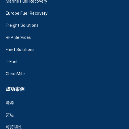
Marine Fuel Recovery
Europe Fuel Recovery
Freight Solutions
RFP Services
Fleet Solutions
T-Fuel
CleanMile
成功案例
能源
货运
可持续性