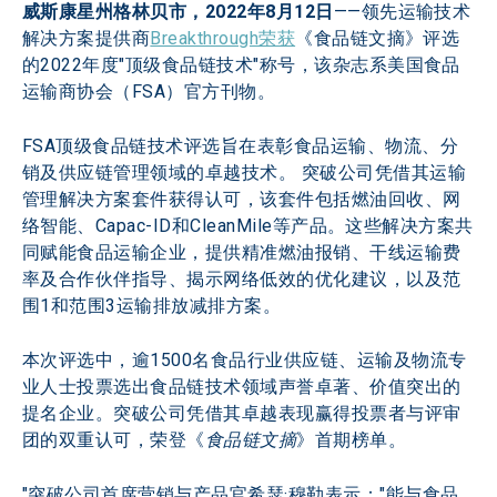
威斯康星州格林贝市，2022年8月12日
——领先运输技术
解决方案提供商
Breakthrough荣获
《食品链文摘》评选
的2022年度"顶级食品链技术"称号，该杂志系美国食品
运输商协会（FSA）官方刊物。
FSA顶级食品链技术评选旨在表彰食品运输、物流、分
销及供应链管理领域的卓越技术。 突破公司凭借其运输
管理解决方案套件获得认可，该套件包括燃油回收、网
络智能、Capac-ID和CleanMile等产品。这些解决方案共
同赋能食品运输企业，提供精准燃油报销、干线运输费
率及合作伙伴指导、揭示网络低效的优化建议，以及范
围1和范围3运输排放减排方案。
本次评选中，逾1500名食品行业供应链、运输及物流专
业人士投票选出食品链技术领域声誉卓著、价值突出的
提名企业。突破公司凭借其卓越表现赢得投票者与评审
团的双重认可，荣登《
食品链文摘
》首期榜单。
"突破公司首席营销与产品官希瑟·穆勒表示："能与食品