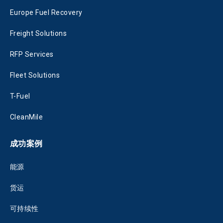
Europe Fuel Recovery
Freight Solutions
RFP Services
Fleet Solutions
T-Fuel
CleanMile
成功案例
能源
货运
可持续性