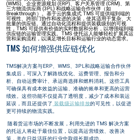
(WMS)、企业资源规划 (ERP)、客户关系管理 (CRM)、第
三方物流供应商 (3PL) 和战略运输合作伙伴（如
Breakthrough:）。基于云的集成式 TMS 可提供端到端的
可视性、跨部门协作和改进的决策，使其适用于复杂、大
批量的供应链。通过自动化流程和提供装载级别的可视
性，TMS 可提供有价值的实时数据和分析，以增强端到端
供应链的运输管理实践。TMS 使托运人能够轻松扩展其运
营和采购流程，以满足增长目标和运输行业的动态需求。
TMS 如何增强供应链优化 
TMS解决方案与ERP、WMS、3PL和战略运输合作伙伴
集成后，可深入了解路线优化、运费管理、报告和分
析、自动运费审计、承运商选择和燃料消耗。这些工具
可确保具有成本效益的运输、准确的账单和更高的运营
绩效。这些功能不仅提高了透明度，减少了成本和装运
延误，而且还提供了
 装载级运输排放
的可见性，以促进
更可持续的物流实践。
 随着货运市场的不断发展，利用先进的 TMS 解决方案
的托运人将处于最佳位置，以提高运营绩效、改善决
策，并在日益活跃的行业中取得长期成功。