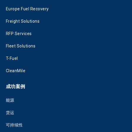
Europe Fuel Recovery
Freight Solutions
RFP Services
Fleet Solutions
T-Fuel
CleanMile
成功案例
能源
货运
可持续性