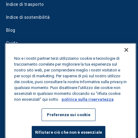
Indice di trasporto
Indice di sostenibilità
Blog
Guide
Fuel Savings Calculator
Noi e i nostri partner terzi utilizziamo cookie e tecnologie di
tracciamento correlate per migliorare la tua esperienza sul
Calcolatore di ottimizzazione dei trasporti
nostro sito web, per comprendere meglio i nostri visitatori e
per scopi di marketing. Per saperne di più sul nostro utilizzo
Tracciamento delle tariffe
dei cookie, puoi consultare la nostra Informativa sulla privacy in
qualsiasi momento. Puoi disattivare l'utilizzo dei cookie non
essenziali in qualsiasi momento cliccando su "rifiuta cookie
non essenziali" qui sotto.
politica sulla riservatezza
Contattateci
Preferenze sui cookie
Tutti i diritti riservati.
Informativa sulla privacy
Rifiutare ciò che non è essenziale