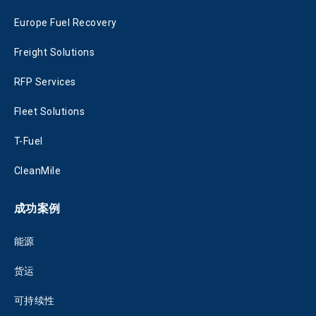
Europe Fuel Recovery
Freight Solutions
RFP Services
Fleet Solutions
T-Fuel
CleanMile
成功案例
能源
货运
可持续性