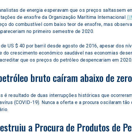
analistas de energia esperavam que os preços saltassem em
ações de enxofre da Organização Marítima Internacional 
(I
eço do combustível com baixo teor de enxofre, mas observa
pareceriam no primeiro semestre de 2020.
de US $ 40 por barril desde agosto de 2016, apesar dos ní
 do crescimento económico saudável nas economias desenv
 acreditar que os preços do petróleo despencariam em 2020
petróleo bruto caíram abaixo de zero
 é resultado de duas interrupções históricas que ocorrera
vírus (COVID-19). Nunca a oferta e a procura oscilaram tão
rio.
struiu a Procura de Produtos de Pe