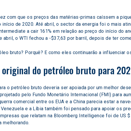
z com que os preços das matérias-primas caíssem a pique,
início de 2020. Até abril, o sector da energia foi o mais ati
ntermediate a cair 161% em relação ao preço do início do a
 abril, o WTI fechou a -$37,63 por barril, depois de ter co
leo bruto? Porquê? E como eles continuarão a influenciar o
a original do petróleo bruto para 20
projetado pelo Fundo Monetário Internacional (FMI) para aum
guerra comercial entre os EUA e a China parecia estar a nav
a Venezuela e a Líbia também foi pensado para apoiar os pre
mpresas que relatam na Bloomberg Intelligence foi de US $ 5
a melhorando.