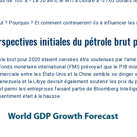
s de 100 % ? Le 20 avril, le WTI a clôturé à -37,63 dollars le
rut ? Pourquoi ? Et comment continueront-ils à influencer les 
rspectives initiales du pétrole brut
le brut pour 2020 étaient censées être soutenues par l'amé
onds monétaire international (FMI) prévoyait que le PIB mond
erciale entre les États-Unis et la Chine semble se diriger v
nezuela et la Libye devrait également soutenir les prix du pé
t parmi les entreprises faisant partie de Bloomberg Intellige
sentiment était à la hausse.