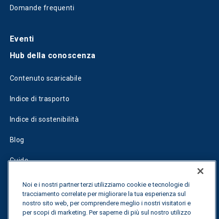
Domande frequenti
Eventi
Hub della conoscenza
Contenuto scaricabile
Indice di trasporto
Indice di sostenibilità
Blog
Guide
Fuel Savings Calculator
Noi e i nostri partner terzi utilizziamo cookie e tecnologie di
tracciamento correlate per migliorare la tua esperienza sul
Calcolatore di ottimizzazione dei trasporti
nostro sito web, per comprendere meglio i nostri visitatori e
per scopi di marketing. Per saperne di più sul nostro utilizzo