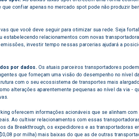
 que confiar apenas no mercado spot pode não produzir ben
vas que você deve seguir para otimizar sua rede. Seja fort
ou estabelecendo relacionamentos com novas transportadora
 emissões, investir tempo nessas parcerias ajudará a posici
ados por dados.
 Os atuais parceiros transportadores pode
ngentes que forneçam uma visão do desempenho no nível d
trutura com o seu ecossistema de transportes mais alargado,
como alterações aparentemente pequenas ao nível da via - 
vas.
ng oferecem informações acionáveis que se alinham com a s
eais. Ao cultivar relacionamentos com essas transportadoras
dos da Breakthrough, os expedidores e as transportadoras e
$0,08 por milha) mais baixas do que as de outras transpor