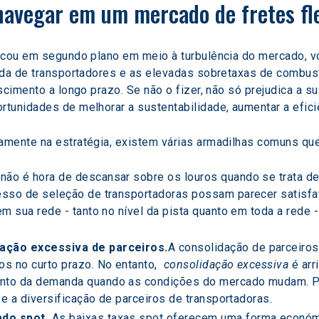
navegar em um mercado de fretes fle
icou em segundo plano em meio à turbulência do mercado, v
da de transportadores e as elevadas sobretaxas de combustíve
scimento a longo prazo. Se não o fizer, não só prejudica a s
tunidades de melhorar a sustentabilidade, aumentar a eficiê
mente na estratégia, existem várias armadilhas comuns que 
não é hora de descansar sobre os louros quando se trata de
sso de seleção de transportadoras possam parecer satisfat
m sua rede - tanto no nível da pista quanto em toda a rede 
ação excessiva de parceiros.
A consolidação de parceiros
s no curto prazo. No entanto,  
consolidação excessiva
 é ar
nto da demanda quando as condições do mercado mudam. Po
 e a diversificação de parceiros de transportadoras.
do spot.
 As baixas taxas spot oferecem uma forma económi