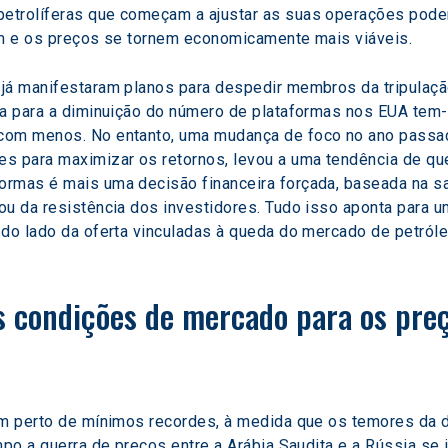
etrolíferas que começam a ajustar as suas operações pode
am e os preços se tornem economicamente mais viáveis.
já manifestaram planos para despedir membros da tripulaçã
ia para a diminuição do número de plataformas nos EUA tem-
com menos. No entanto, uma mudança de foco no ano passado
s para maximizar os retornos, levou a uma tendência de que
ormas é mais uma decisão financeira forçada, baseada na sa
ou da resistência dos investidores. Tudo isso aponta para 
 do lado da oferta vinculadas à queda do mercado de petról
s condições de mercado para os preç
ram perto de mínimos recordes, à medida que os temores 
po a guerra de preços entre a Arábia Saudita e a Rússia se i