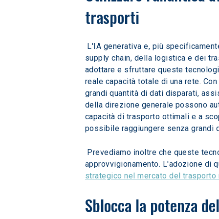
trasporti
 L'IA generativa e, più specificamente, l'apprendimento automatico sono tecnologie cruciali destinate a trasformare ulteriormente i settori della 
supply chain, della logistica e dei tr
adottare e sfruttare queste tecnologie
reale capacità totale di una rete. Con
grandi quantità di dati disparati, as
della direzione generale possono auto
capacità di trasporto ottimali e a sc
possibile raggiungere senza grandi q
 Prevediamo inoltre che queste tecnologie miglioreranno in modo significativo l'accuratezza dei modelli di previsione lungo l'intera catena di 
approvvigionamento. L'adozione di qu
strategico nel mercato del trasporto
Sblocca la potenza dell