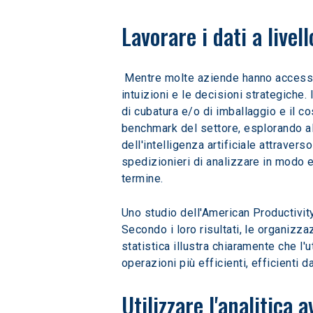
Lavorare i dati a live
 Mentre molte aziende hanno accesso ai dati a livello di corsia, molte non riescono a sfruttare i dati dettagliati a livello di carico per guidare le 
intuizioni e le decisioni strategiche. I
di cubatura e/o di imballaggio e il co
benchmark del settore, esplorando al 
dell'intelligenza artificiale attrave
spedizionieri di analizzare in modo ef
termine.
Uno studio dell'American Productivity 
Secondo i loro risultati, le organizza
statistica illustra chiaramente che l'
operazioni più efficienti, efficienti da
Utilizzare l'analitica