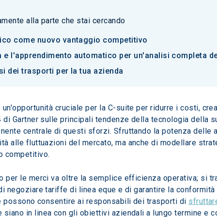
tamente alla parte che stai cercando
 carico come nuovo vantaggio competitivo
ta e l'apprendimento automatico per un'analisi completa de
i dei trasporti per la tua azienda
 un'opportunità cruciale per la C-suite per ridurre i costi, cre
24 di Gartner sulle principali tendenze della tecnologia della
nente centrale di questi sforzi. Sfruttando la potenza delle 
ità alle fluttuazioni del mercato, ma anche di modellare stra
o competitivo.
o per le merci va oltre la semplice efficienza operativa; si tr
di negoziare tariffe di linea eque e di garantire la conformità 
ite possono consentire ai responsabili dei trasporti di 
sfruttar
iano in linea con gli obiettivi aziendali a lungo termine e con