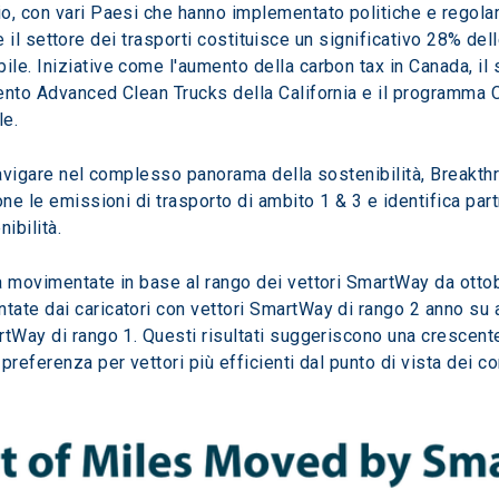
, con vari Paesi che hanno implementato politiche e regolame
dove il settore dei trasporti costituisce un significativo 28% del
e. Iniziative come l'aumento della carbon tax in Canada, il s
mento Advanced Clean Trucks della California e il programma
le.
navigare nel complesso panorama della sostenibilità, Breakth
ne le emissioni di trasporto di ambito 1 & 3 e identifica partne
nibilità.
ia movimentate in base al rango dei vettori SmartWay da ott
te dai caricatori con vettori SmartWay di rango 2 anno su anno
tWay di rango 1. Questi risultati suggeriscono una crescente 
preferenza per vettori più efficienti dal punto di vista dei c