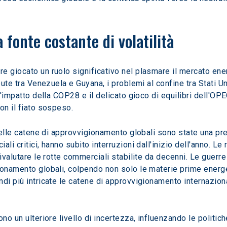
 fonte costante di volatilità
e giocato un ruolo significativo nel plasmare il mercato ener
pute tra Venezuela e Guyana, i problemi al confine tra Stati Un
 l'impatto della COP28 e il delicato gioco di equilibri dell'O
on il fiato sospeso.
 delle catene di approvvigionamento globali sono state una pr
li critici, hanno subito interruzioni dall'inizio dell'anno. Le
rivalutare le rotte commerciali stabilite da decenni. Le guerr
ionamento globali, colpendo non solo le materie prime energe
di più intricate le catene di approvvigionamento internaziona
no un ulteriore livello di incertezza, influenzando le politic