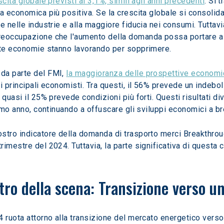
scita globale previsti al 3,1%, simili agli anni precedenti
. Si 
a economica più positiva. Se la crescita globale si consolid
e nelle industrie e alla maggiore fiducia nei consumi. Tuttav
reoccupazione che l'aumento della domanda possa portare a 
olte economie stanno lavorando per sopprimere.
da parte del FMI, 
la maggioranza delle prospettive economic
i principali economisti. Tra questi, il 56% prevede un indeb
quasi il 25% prevede condizioni più forti. Questi risultati di
timo anno, continuando a offuscare gli sviluppi economici a b
stro indicatore della domanda di trasporto merci Breakthrou
imestre del 2024. Tuttavia, la parte significativa di questa
ntro della scena: Transizione verso u
 ruota attorno alla transizione del mercato energetico verso l