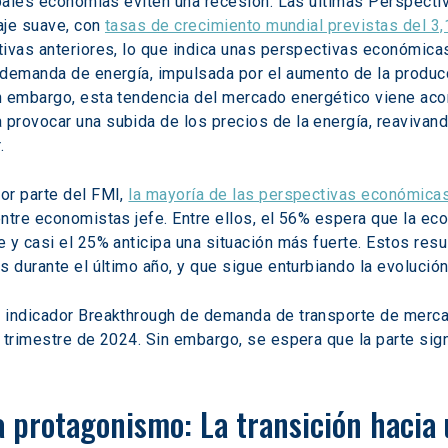
cipales economías eviten una recesión. Las últimas Perspect
aje suave, con 
tasas de crecimiento mundial previstas del 3,
ivas anteriores, lo que indica unas perspectivas económicas
demanda de energía, impulsada por el aumento de la producci
n embargo, esta tendencia del mercado energético viene aco
provocar una subida de los precios de la energía, reavivand
.
r parte del FMI, 
la mayoría de las perspectivas económica
ntre economistas jefe. Entre ellos, el 56% espera que la eco
 y casi el 25% anticipa una situación más fuerte. Estos res
s durante el último año, y que sigue enturbiando la evolució
 indicador Breakthrough de demanda de transporte de merca
 trimestre de 2024. Sin embargo, se espera que la parte signi
a protagonismo: La transición hacia