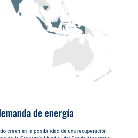
 demanda de energía
o creen en la posibilidad de una recuperación 