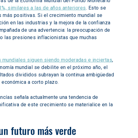
ivas de la Economía Mundial del Fondo Monetario 
1%, similares a las de años anteriores
. Esto se 
 más positivas. Si el crecimiento mundial se 
ón en las industrias y la mejora de la confianza 
mpañada de una advertencia: la preocupación de 
o las presiones inflacionistas que muchas 
s mundiales siguen siendo moderadas e inciertas
, 
nomía mundial se debilite en el próximo año, el 
ultados divididos subrayan la continua ambigüedad 
n económica a corto plazo.
ncías señala actualmente una tendencia de 
ficativa de este crecimiento se materialice en la 
 un futuro más verde