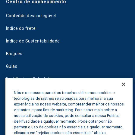
Centro de conhecimento
Conteúdo descarregável
Índice do frete
Índice de Sustentabilidade
Blogues
Guias
Fuel Savings Calculator
Calculadora de otimização do transporte
Nós e os nossos parceiros terceiros utilizamos cookies e
tecnologias de rastreio relacionadas para melhorar a sua
experiência no nosso website, compreender melhor os nossos
Rastreador de tarifas
visitantes e para fins de marketing. Para saber mais sobre a
nossa utilização de cookies, pode consultar a nossa Política
de Privacidade a qualquer momento. Pode optar por não
Contactar-nos
permitir o uso de cookies não essenciais a qualquer momento,
clicando em "rejeitar cookies não essenciais" abaixo.